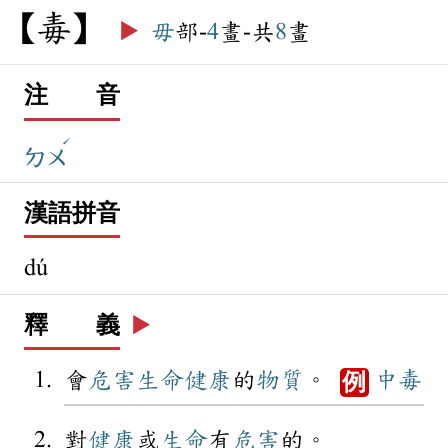
毒
▶️
毋
部-
4
畫-共
8
畫
注 音
ˊ
ㄉㄨ
漢語拼音
dú
釋 義
▶️
會
危害
生命
健康
的
物質
。
中毒
例
對
健康
或
生命
有
危害
的。