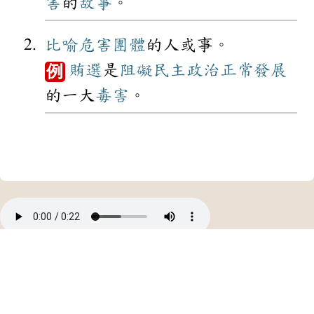
害
的
故事
。
比喻
危害
團體
的人或事。
賄選
是
阻礙
民主政治
正常
發展
例
的一大
毒害
。
中華民國教育部 版權所有
©2021 Ministry of Education, R.O.C. All rights reserved.