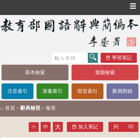
☰
學習筆記
基本檢索
進階檢索
注音索引
筆畫索引
部首索引
辭典附錄
首頁
>
辭典檢視
> 毒害
:::
大
中
加入筆記
列 印
小