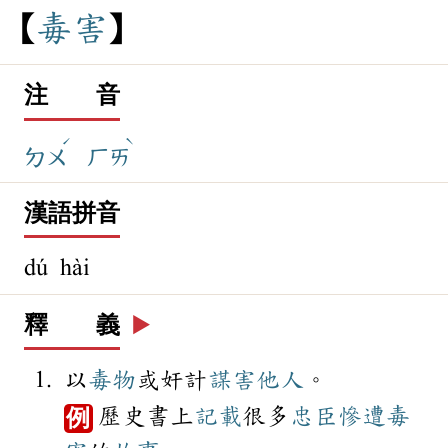
毒
害
注 音
ˊ
ˋ
ㄉㄨ
ㄏㄞ
漢語拼音
dú hài
釋 義
▶️
以
毒物
或奸計
謀害
他人
。
歷史書上
記載
很多
忠臣
慘遭
毒
例