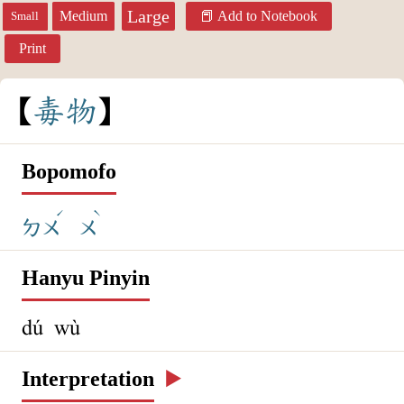
Large
Medium
Add to Notebook
Small
Print
毒
物
Bopomofo
ˊ
ˋ
ㄉㄨ
ㄨ
Hanyu Pinyin
dú wù
Interpretation
▶️