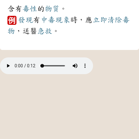
含有
毒性
的
物質
。
發現
有
中毒
現象
時，應
立即
清除
毒
例
物
，送醫
急救
。