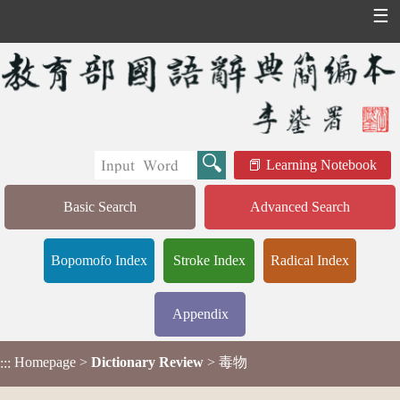
☰
Learning Notebook
Basic Search
Advanced Search
Bopomofo Index
Stroke Index
Radical Index
Appendix
Homepage
>
Dictionary Review
> 毒物
:::