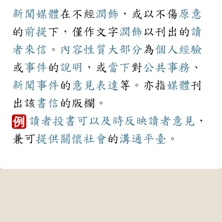
新聞
媒體
在不經
潤飾
，或以不傷
原意
的
前提
下，僅作文字
潤飾
以刊出的
讀
者
來信
。
內容
性質
大部分
為
個人
經驗
或
事件
的
說明
，或
當下
對
公共
事務
、
新聞
事件
的
意見
表達
等。亦指
媒體
刊
出該
書信
的版欄。
讀者投書
可以
及時
反映
讀者
意見
，
例
兼可
提供
關懷
社會
的
溝通
平臺
。