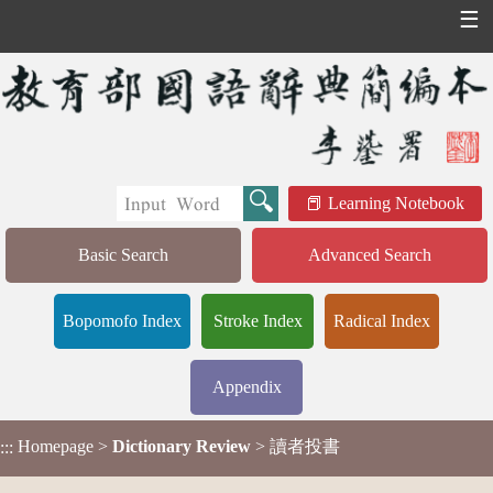
☰
Learning Notebook
Basic Search
Advanced Search
Bopomofo Index
Stroke Index
Radical Index
Appendix
Homepage
>
Dictionary Review
> 讀者投書
:::