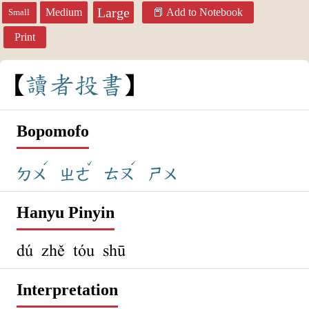
Large
Medium
Add to Notebook
Small
Print
讀
者
投
書
Bopomofo
ˊ
ˇ
ˊ
ㄉㄨ
ㄓㄜ
ㄊㄡ
ㄕㄨ
Hanyu Pinyin
dú zhě tóu shū
Interpretation