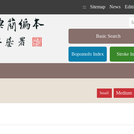
:::
Sitemap
News
Editi
Basic Search
Bopomofo Index
Stroke I
Medium
Small