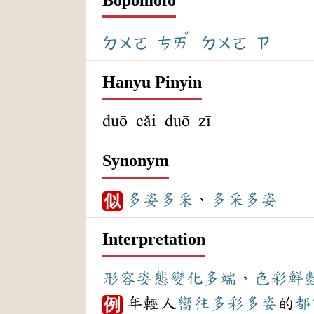
ˇ
ㄉㄨㄛ
ㄘㄞ
ㄉㄨㄛ
ㄗ
Hanyu Pinyin
duō cǎi duō zī
Synonym
多姿多采
、
多采多姿
似
Interpretation
形容
姿態
變化多端
，
色彩
鮮
年輕人
嚮往
多彩多姿
的
都
例