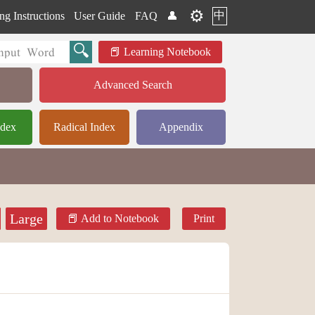
⚙️
中
ng Instructions
User Guide
FAQ
👤
Learning Notebook
Advanced Search
ndex
Radical Index
Appendix
Large
Add to Notebook
Print