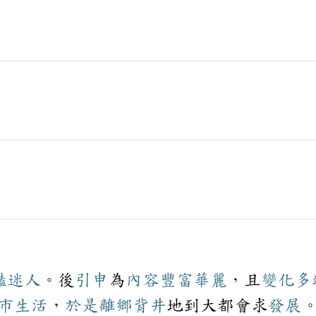
豔
迷人
。後
引申
為
內容
豐富
華麗
，且
變化多
市
生活
，
於是
離鄉背井
地到大都會求
發展