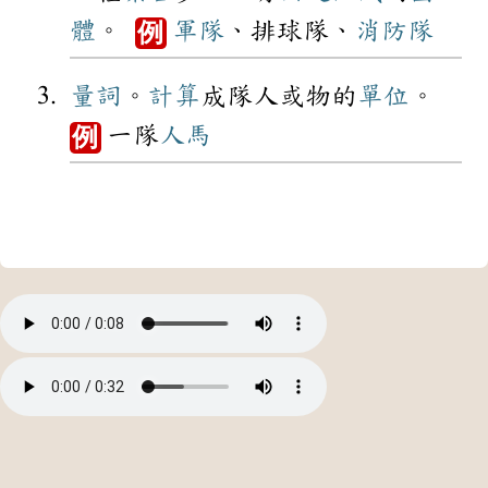
體
。
軍隊
、排球隊、
消防隊
例
量詞
。
計算
成隊人或物的
單位
。
一隊
人馬
例