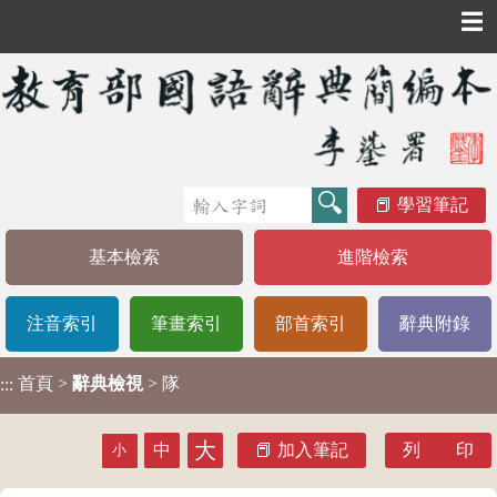
☰
學習筆記
基本檢索
進階檢索
注音索引
筆畫索引
部首索引
辭典附錄
首頁
>
辭典檢視
> 隊
:::
大
中
加入筆記
列 印
小