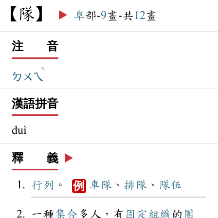
隊
▶️
阜
部-
9
畫-共
12
畫
注 音
ˋ
ㄉㄨㄟ
漢語拼音
duì
釋 義
▶️
行列
。
車隊
、
排隊
、
隊伍
例
一種
集合
多人，有
固定
組織
的
團