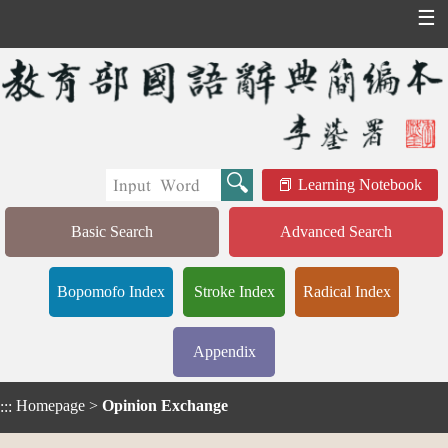
☰
Learning Notebook
Basic Search
Advanced Search
Bopomofo Index
Stroke Index
Radical Index
Appendix
Homepage
>
Opinion Exchange
:::