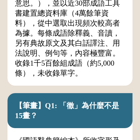
意思。），並以近30部成語工具
書建置總資料庫（4萬餘筆資
料），從中選取出現頻次較高者
為據。每條成語除釋義、音讀，
另有典故原文及其白話譯注、用
法說明、例句等，內容極豐富。
收錄1千5百餘組成語（約5,000
條），未收錄單字。
【筆畫】Q1: 「徹」為什麼不是
15畫？