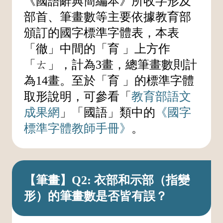
《國語辭典簡編本》所收字形及
部首、筆畫數等主要依據教育部
頒訂的國字標準字體表，本表
「徹」中間的「育 」上方作
「ㄊ」，計為3畫，總筆畫數則計
為14畫。至於「育 」的標準字體
取形說明，可參看「
教育部語文
成果網
」「國語」類中的
《國字
標準字體教師手冊》
。
【筆畫】Q2: 衣部和示部（指變
形）的筆畫數是否皆有誤？