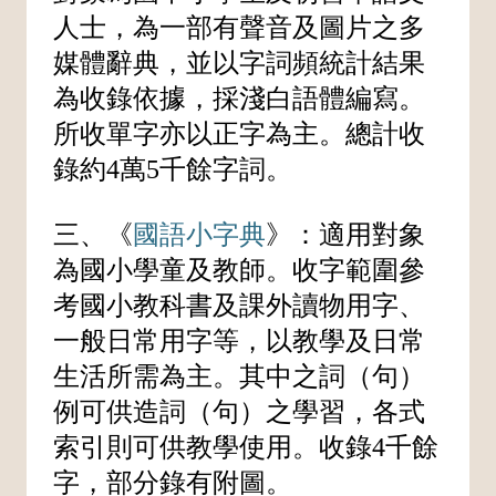
人士，為一部有聲音及圖片之多
媒體辭典，並以字詞頻統計結果
為收錄依據，採淺白語體編寫。
所收單字亦以正字為主。總計收
錄約4萬5千餘字詞。
三、《
國語小字典
》：適用對象
為國小學童及教師。收字範圍參
考國小教科書及課外讀物用字、
一般日常用字等，以教學及日常
生活所需為主。其中之詞（句）
例可供造詞（句）之學習，各式
索引則可供教學使用。收錄4千餘
字，部分錄有附圖。