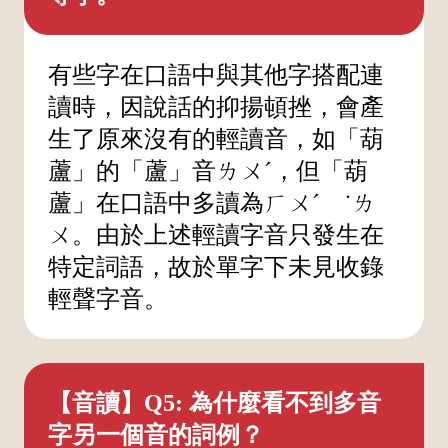
有些字在口語中與其他字搭配連
讀時，因說話的抑揚頓挫，會產
生了原來沒有的輕讀音，如「葫
蘆」的「蘆」音ㄌㄨˊ，但「葫
蘆」在口語中多讀為ㄏㄨˊ ˙ㄌ
ㄨ。由於上述輕讀字音只發生在
特定詞語，故於單字下未見收錄
輕聲字音。
【音讀】Q5: 為什麼看不到多音
字另一個音的詞例？