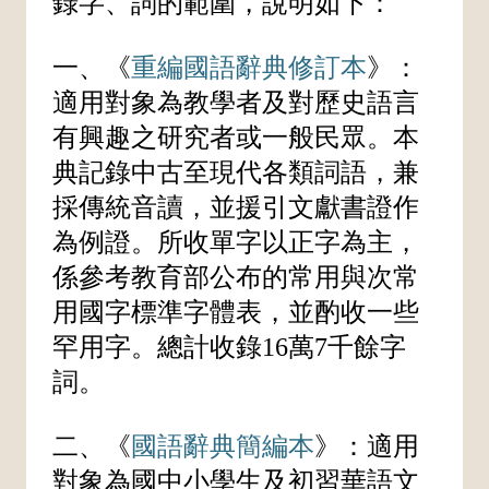
錄字、詞的範圍，說明如下：
一、《
重編國語辭典修訂本
》：
適用對象為教學者及對歷史語言
有興趣之研究者或一般民眾。本
典記錄中古至現代各類詞語，兼
採傳統音讀，並援引文獻書證作
為例證。所收單字以正字為主，
係參考教育部公布的常用與次常
用國字標準字體表，並酌收一些
罕用字。總計收錄16萬7千餘字
詞。
二、《
國語辭典簡編本
》：適用
對象為國中小學生及初習華語文