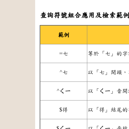
查詢符號組合應用及檢索範
範例
=七
等於「七」的字
^七
以「七」開頭，
^ㄑㄧ
以「ㄑㄧ」音開
$得
以「得」結尾的
$ㄑㄧ
以「ㄑㄧ」音結