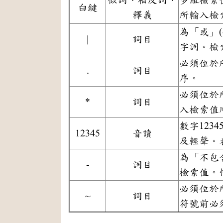
白鍵
釋義
所輸入檢
為「或」
|
詞目
字詞。檢
必須位於
.
詞目
序。
必須位於
*
詞目
入檢索值
數字12
12345
音讀
及輕聲。
為「不包
-
詞目
檢索值。
必須位於
~
詞目
符號前必