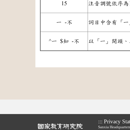
15
注音調號依序為
一 -不
詞目中含有「一
^一 $知 -不
以「一」開頭、
:::
Privacy Sta
Sanxia Headquarters