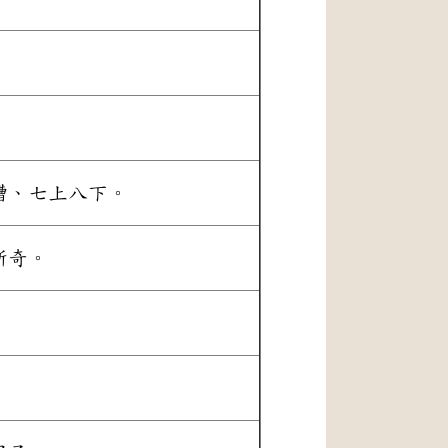
糟、七上八下。
新奇。