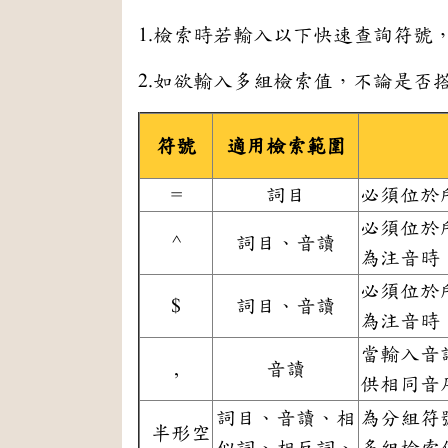
1.檢索時若輸入以下快速查詢符號
2.如欲輸入多組檢索值，不論是否
符號
適用檢索範圍
=
詞目
必須位於
必須位於
^
詞目、音讀
為注音時
必須位於
$
詞目、音讀
為注音時
當輸入音
,
音讀
供相同音
詞目、音讀、相
為分組符
半形空
似詞、相反詞、
多組檢索