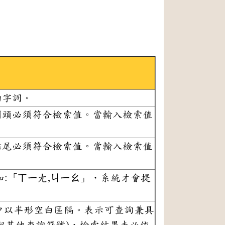
的字詞。
開頭必須符合檢索值。當輸入檢索值
結尾必須符合檢索值。當輸入檢索值
:「ㄒㄧㄤ,ㄐㄧㄠ」，系統才會提
值中以半形空白區隔。表示可查詢兼具
配其他查詢符號)，檢索結果未必依