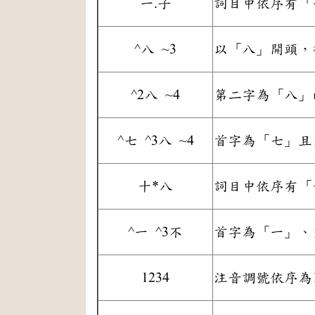
一.子
詞目中依序有「
^八 ~3
以「八」開頭，
^
2
八 ~
4
第二字為「八」
^七 ^
3
八 ~4
首字為「七」且
十*八
詞目中依序有「
^一 ^3不
首字為「一」、
1234
注音調號依序為