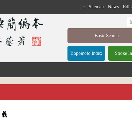
:::
Sitemap
News
Editi
Basic Search
Bopomofo Index
Stroke I
意義