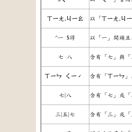
ㄒㄧㄤ,ㄐㄧㄠ
以「ㄒㄧㄤ,ㄐ
^一 $得
以「一」開頭且
七 八
含有「七」與「
ㄒㄧㄣ ㄑㄧˊ
含有「ㄒㄧㄣ」
七|八
含有「七」或「
三|五|七
含有「三」或「