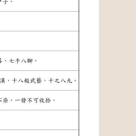
甲子。
落、七手八腳。
羅漢、十八般武藝、十之八九。
不染、一發不可收拾。