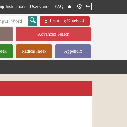
⚙️
中
ng Instructions
User Guide
FAQ
👤
Learning Notebook
Advanced Search
ndex
Radical Index
Appendix