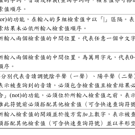
索值順序。
(or)的功能，在輸入的多組檢索值中以「
|
」區隔。表
索結果未必依所輸入檢索值順序。
所輸入兩個檢索值的中間位置。代表任意一個中文
所輸入兩個檢索值的中間位置。為萬用字元，代表0
順序。
345分別代表音讀調號陰平聲（一聲）、陽平聲（二
表示被查詢到的音讀，必須包含檢索值且檢索結果
含」(not)的功能，必須位於所輸入檢索值之前，
惟此符號前必須搭配其他檢索值（可含快速查詢符
所輸入檢索值的開頭並於後方需加上數字，表示被
須搭配其他檢索值（可含快速查詢符號）並以半形