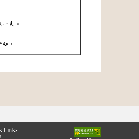
無一失。
所知。
k Links
.)、