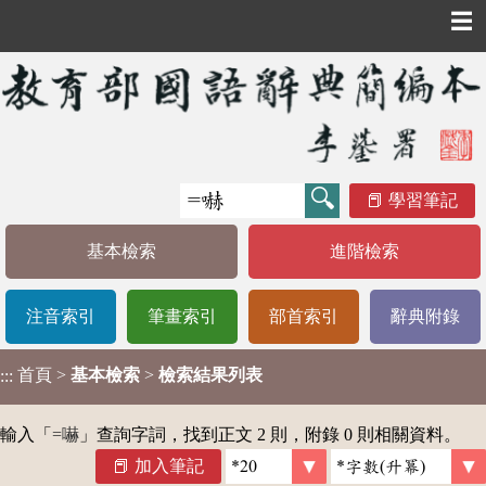
☰
學習筆記
基本檢索
進階檢索
注音索引
筆畫索引
部首索引
辭典附錄
首頁
>
基本檢索
>
檢索結果列表
:::
輸入「
=嚇
」查詢字詞，找到正文 2 則，附錄 0 則相關資料。
加入筆記