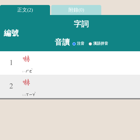
正文(2)
附錄(0)
字詞
編號
音讀
注音
漢語拼音
嚇
1
ˋ
ㄏㄜ
嚇
2
ˋ
ㄒㄧㄚ