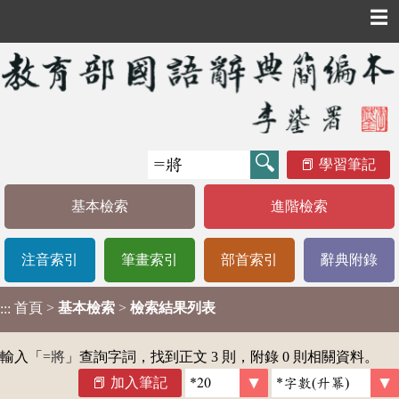
☰
學習筆記
基本檢索
進階檢索
注音索引
筆畫索引
部首索引
辭典附錄
首頁
>
基本檢索
>
檢索結果列表
:::
輸入「
=將
」查詢字詞，找到正文 3 則，附錄 0 則相關資料。
加入筆記