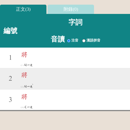
正文(3)
附錄(0)
字詞
編號
音讀
注音
漢語拼音
將
1
ㄐㄧㄤ
將
2
ˋ
ㄐㄧㄤ
將
3
ㄑㄧㄤ