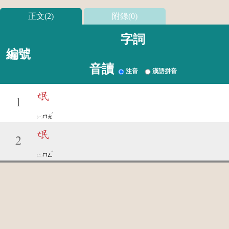
正文(2)
附錄(0)
字詞
編號
音讀
注音
漢語拼音
氓
1
ˊ
ㄇㄤ
氓
2
ˊ
ㄇㄥ