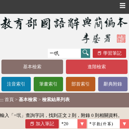
☰
學習筆記
基本檢索
進階檢索
注音索引
筆畫索引
部首索引
辭典附錄
首頁
>
基本檢索
>
檢索結果列表
:::
輸入「
=氓
」查詢字詞，找到正文 2 則，附錄 0 則相關資料。
加入筆記