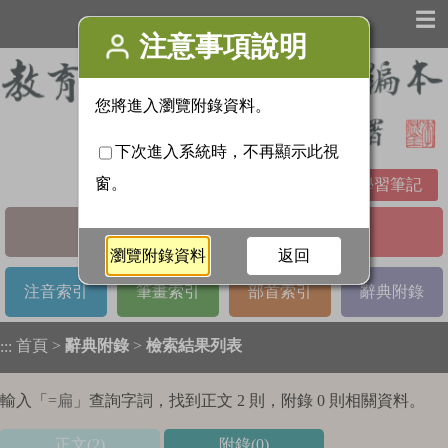
☰
學習筆記
基本檢索
進階檢索
注音索引
筆畫索引
部首索引
辭典附錄
首頁
>
辭典附錄
>
檢索結果列表
:::
輸入「
=扁
」查詢字詞，找到正文 2 則，附錄 0 則相關資料。
正文(2)
附錄(0)