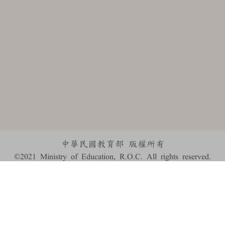
中華民國教育部 版權所有
©2021 Ministry of Education, R.O.C. All rights reserved.
:::
個資法及隱私聲明
|
辭典公眾授權網
|
意見交流
|
網網相連