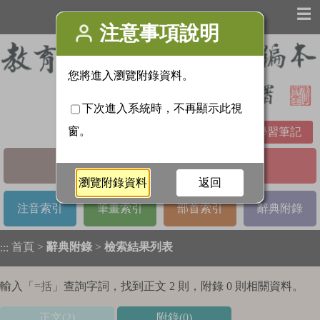
☰
學習筆記
基本檢索
進階檢索
注音索引
筆畫索引
部首索引
辭典附錄
首頁
>
辭典附錄
>
檢索結果列表
:::
輸入「
=括
」查詢字詞，找到正文 2 則，附錄 0 則相關資料。
正文(2)
附錄(0)