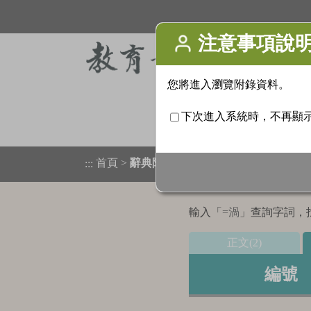
首頁
>
辭典附錄
>
檢索結果列表
:::
輸入「
=渦
」查詢字詞，找
正文(2)
編號