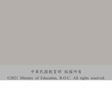
中華民國教育部 版權所有
©2021 Ministry of Education, R.O.C. All rights reserved.
:::
個資法及隱私聲明
|
辭典公眾授權網
|
意見交流
|
網網相連