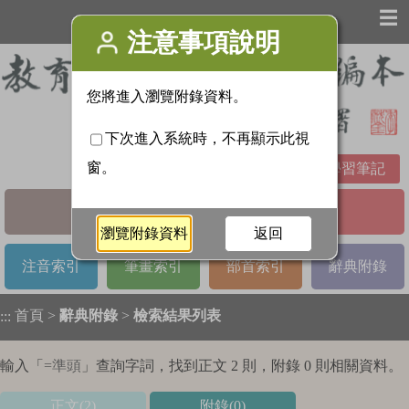
☰
學習筆記
基本檢索
進階檢索
注音索引
筆畫索引
部首索引
辭典附錄
首頁
>
辭典附錄
>
檢索結果列表
:::
輸入「
=準頭
」查詢字詞，找到正文 2 則，附錄 0 則相關資料。
正文(2)
附錄(0)