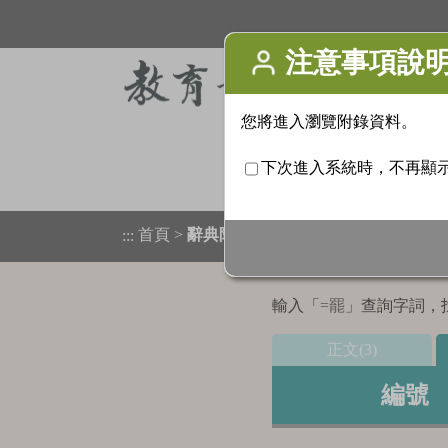
首頁
>
辭典附錄
>
檢索結果列表
:::
輸入「
=罷
」查詢字詞，找
正文(3)
編號