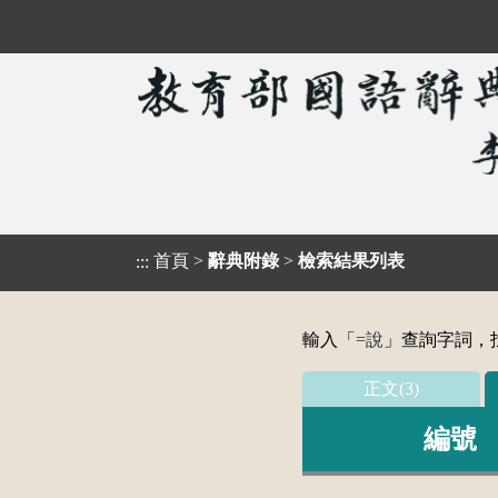
首頁
>
辭典附錄
>
檢索結果列表
:::
輸入「
=說
」查詢字詞，找
正文(3)
編號