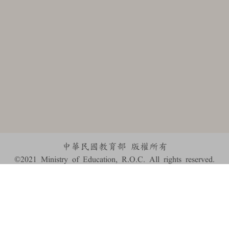
中華民國教育部 版權所有
©2021 Ministry of Education, R.O.C. All rights reserved.
:::
個資法及隱私聲明
|
辭典公眾授權網
|
意見交流
|
網網相連