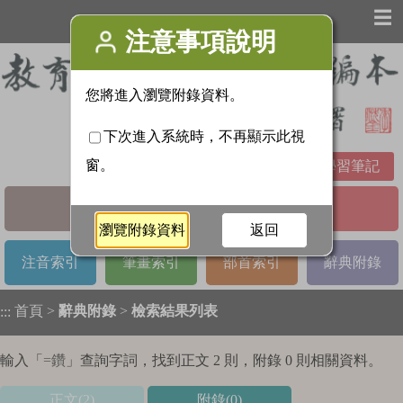
☰
學習筆記
基本檢索
進階檢索
注音索引
筆畫索引
部首索引
辭典附錄
首頁
>
辭典附錄
>
檢索結果列表
:::
輸入「
=鑽
」查詢字詞，找到正文 2 則，附錄 0 則相關資料。
正文(2)
附錄(0)