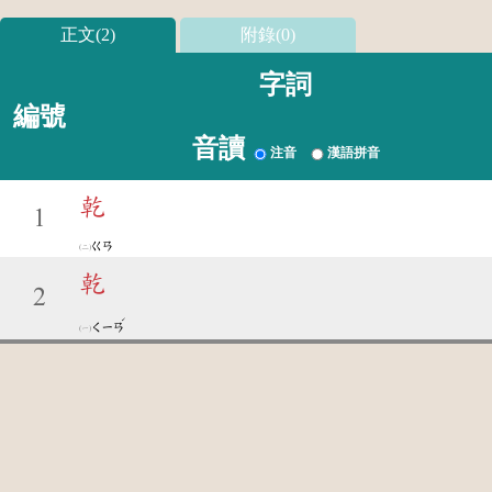
正文(2)
附錄(0)
字詞
編號
音讀
注音
漢語拼音
乾
1
ㄍㄢ
乾
2
ˊ
ㄑㄧㄢ