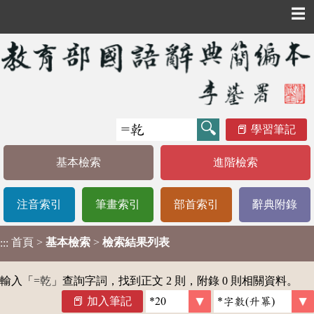
☰
學習筆記
基本檢索
進階檢索
注音索引
筆畫索引
部首索引
辭典附錄
首頁
>
基本檢索
>
檢索結果列表
:::
輸入「
=乾
」查詢字詞，找到正文 2 則，附錄 0 則相關資料。
加入筆記