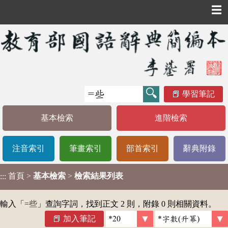
☰
學習筆記
基本檢索
進階檢索
注音索引
筆畫索引
部首索引
辭典附錄
首頁
>
基本檢索
>
檢索結果列表
:::
輸入「
=些
」查詢字詞，找到正文 2 則，附錄 0 則相關資料。
加入筆記