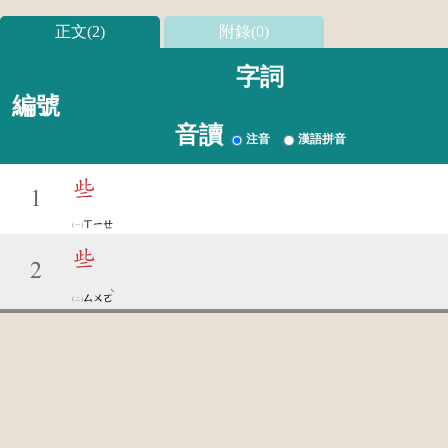
正文(2)
附錄(0)
字詞
編號
音讀
注音
漢語拼音
些
1
ㄒㄧㄝ
些
2
ˋ
ㄙㄨㄛ