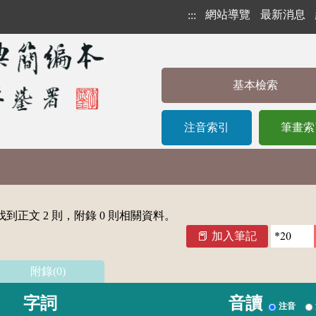
網站導覽
最新消息
:::
基本檢索
注音索引
筆畫索
到正文 2 則，附錄 0 則相關資料。
加入筆記
附錄(0)
字詞
音讀
注音