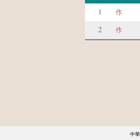
1
作
2
作
中華