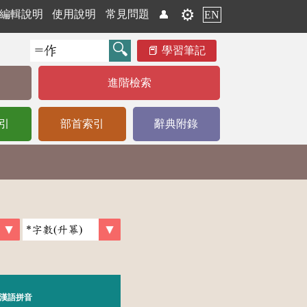
⚙️
編輯說明
使用說明
常見問題
👤
EN
學習筆記
進階檢索
引
部首索引
辭典附錄
漢語拼音