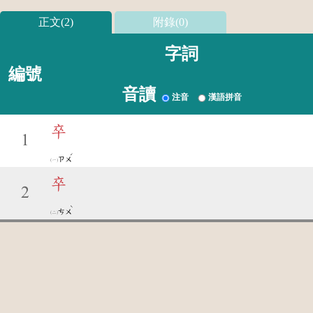
正文(2)
附錄(0)
字詞
編號
音讀
注音
漢語拼音
卒
1
ˊ
ㄗㄨ
卒
2
ˋ
ㄘㄨ