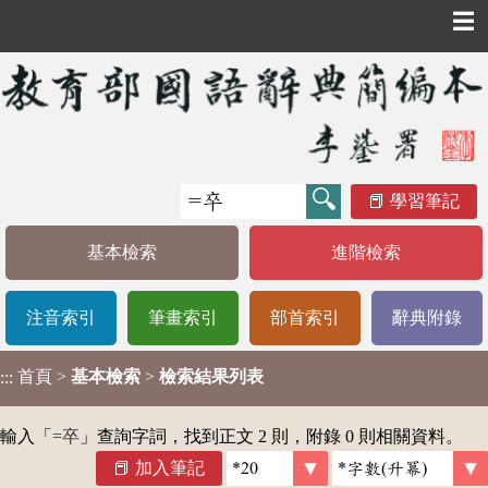
☰
學習筆記
基本檢索
進階檢索
注音索引
筆畫索引
部首索引
辭典附錄
首頁
>
基本檢索
>
檢索結果列表
:::
輸入「
=卒
」查詢字詞，找到正文 2 則，附錄 0 則相關資料。
加入筆記