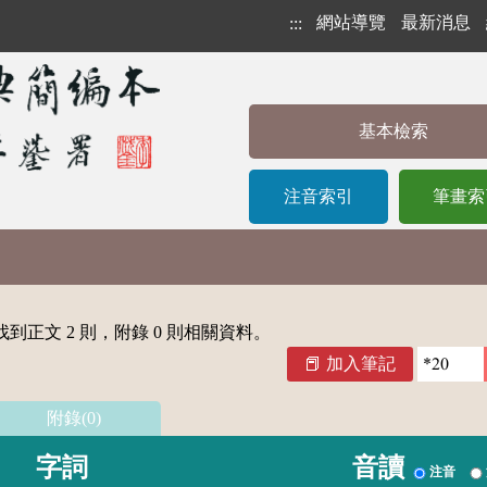
網站導覽
最新消息
:::
基本檢索
注音索引
筆畫索
到正文 2 則，附錄 0 則相關資料。
加入筆記
附錄(0)
字詞
音讀
注音