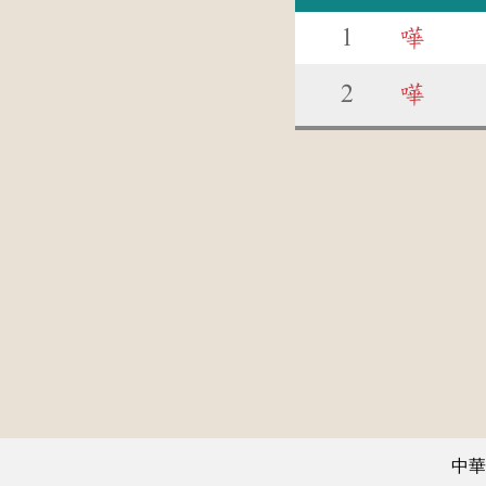
1
嘩
2
嘩
中華