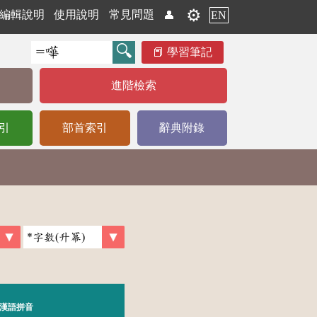
⚙️
編輯說明
使用說明
常見問題
👤
EN
學習筆記
進階檢索
引
部首索引
辭典附錄
漢語拼音