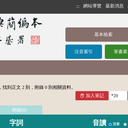
網站導覽
最新消息
:::
基本檢索
注音索引
筆畫索
找到正文 2 則，附錄 0 則相關資料。
加入筆記
附錄(0)
字詞
音讀
注音