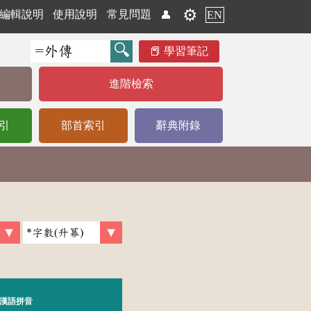
⚙️
編輯說明
使用說明
常見問題
👤
EN
學習筆記
進階檢索
引
部首索引
辭典附錄
漢語拼音