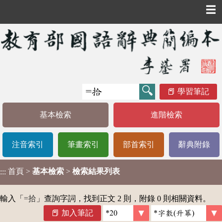
☰
學習筆記
基本檢索
進階檢索
注音索引
筆畫索引
部首索引
辭典附錄
首頁
>
基本檢索
>
檢索結果列表
:::
輸入「
=拾
」查詢字詞，找到正文 2 則，附錄 0 則相關資料。
加入筆記