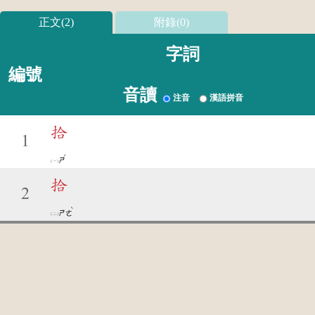
正文(2)
附錄(0)
字詞
編號
音讀
注音
漢語拼音
拾
1
ˊ
ㄕ
拾
2
ˋ
ㄕㄜ