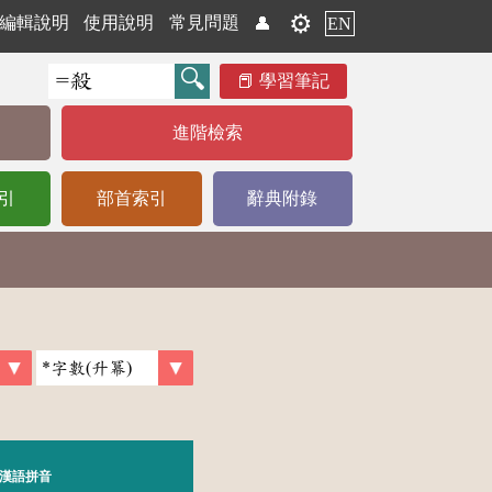
⚙️
編輯說明
使用說明
常見問題
👤
EN
學習筆記
進階檢索
引
部首索引
辭典附錄
漢語拼音