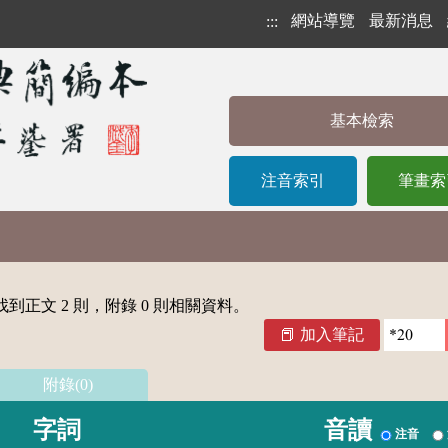
網站導覽
最新消息
:::
基本檢索
注音索引
筆畫索
到正文 2 則，附錄 0 則相關資料。
加入筆記
附錄(0)
字詞
音讀
注音