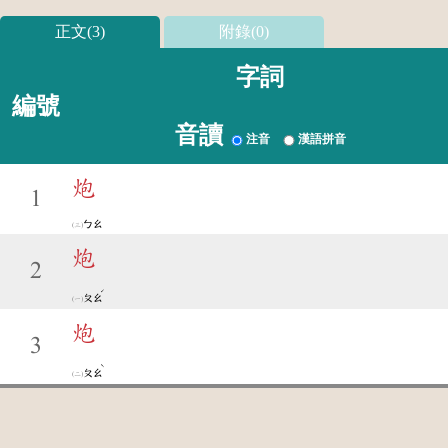
正文(3)
附錄(0)
字詞
編號
音讀
注音
漢語拼音
炮
1
ㄅㄠ
炮
2
ˊ
ㄆㄠ
炮
3
ˋ
ㄆㄠ