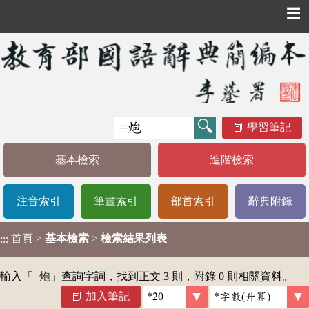
☰
學習筆記
基本檢索
進階檢索
注音索引
筆畫索引
部首索引
辭典附錄
首頁
>
基本檢索
>
檢索結果列表
:::
輸入「
=炮
」查詢字詞，找到正文 3 則，附錄 0 則相關資料。
加入筆記