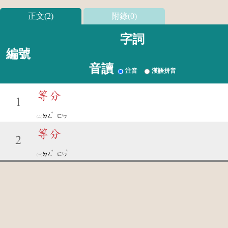
正文(2)
附錄(0)
字詞
編號
音讀
注音
漢語拼音
等分
1
ˇ
ㄉㄥ
ㄈㄣ
等分
2
ˇ
ˋ
ㄉㄥ
ㄈㄣ