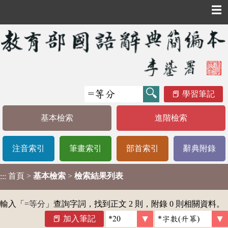
☰
學習筆記
基本檢索
進階檢索
注音索引
筆畫索引
部首索引
辭典附錄
首頁
>
基本檢索
>
檢索結果列表
:::
輸入「
=等分
」查詢字詞，找到正文 2 則，附錄 0 則相關資料。
加入筆記