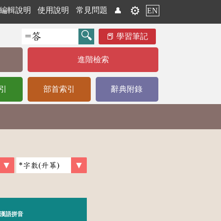
⚙️
編輯說明
使用說明
常見問題
👤
EN
學習筆記
進階檢索
引
部首索引
辭典附錄
漢語拼音