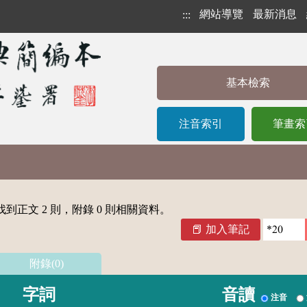
網站導覽
最新消息
:::
基本檢索
注音索引
筆畫索
到正文 2 則，附錄 0 則相關資料。
加入筆記
附錄(0)
字詞
音讀
注音