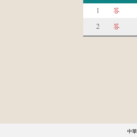
1
答
2
答
中華