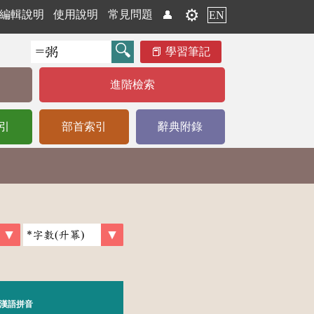
⚙️
編輯說明
使用說明
常見問題
👤
EN
學習筆記
進階檢索
引
部首索引
辭典附錄
漢語拼音