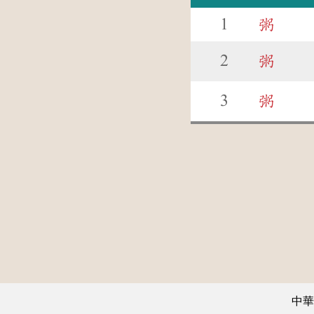
1
粥
2
粥
3
粥
中華