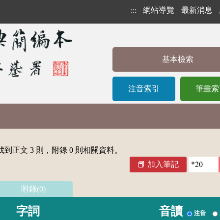
網站導覽
最新消息
:::
基本檢索
注音索引
筆畫索
到正文 3 則，附錄 0 則相關資料。
加入筆記
附錄(0)
字詞
音讀
注音