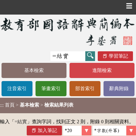
☰
學習筆記
基本檢索
進階檢索
注音索引
筆畫索引
部首索引
辭典附錄
首頁
>
基本檢索
>
檢索結果列表
:::
輸入「
=結實
」查詢字詞，找到正文 2 則，附錄 0 則相關資料。
加入筆記