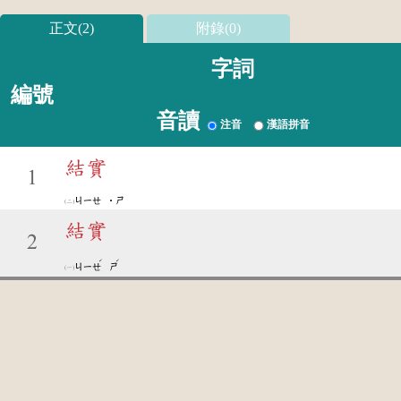
正文(2)
附錄(0)
字詞
編號
音讀
注音
漢語拼音
結實
1
ㄐㄧㄝ
˙ㄕ
結實
2
ˊ
ˊ
ㄐㄧㄝ
ㄕ