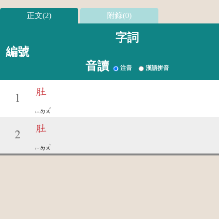
正文(2)
附錄(0)
字詞
編號
音讀
注音
漢語拼音
肚
1
ˇ
ㄉㄨ
肚
2
ˋ
ㄉㄨ