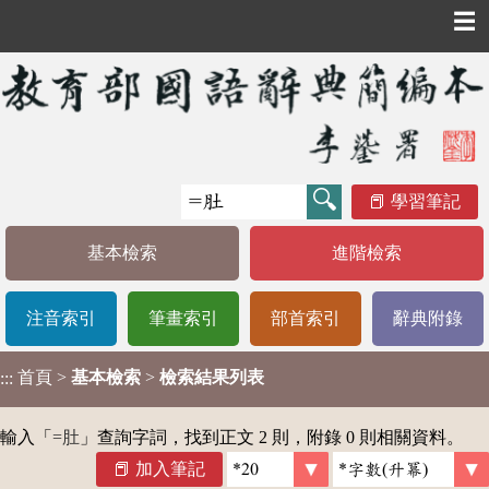
☰
學習筆記
基本檢索
進階檢索
注音索引
筆畫索引
部首索引
辭典附錄
首頁
>
基本檢索
>
檢索結果列表
:::
輸入「
=肚
」查詢字詞，找到正文 2 則，附錄 0 則相關資料。
加入筆記