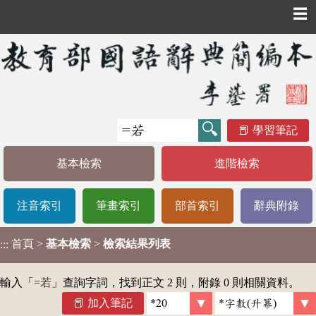
☰
學習筆記
基本檢索
進階檢索
注音索引
筆畫索引
部首索引
辭典附錄
首頁
>
基本檢索
>
檢索結果列表
:::
輸入「
=若
」查詢字詞，找到正文 2 則，附錄 0 則相關資料。
加入筆記