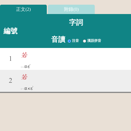
正文(2)
附錄(0)
字詞
編號
音讀
注音
漢語拼音
若
1
ˇ
ㄖㄜ
若
2
ˋ
ㄖㄨㄛ