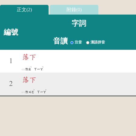
正文(2)
附錄(0)
字詞
編號
音讀
注音
漢語拼音
落下
1
ˋ
ˋ
ㄌㄠ
ㄒㄧㄚ
落下
2
ˋ
ˋ
ㄌㄨㄛ
ㄒㄧㄚ