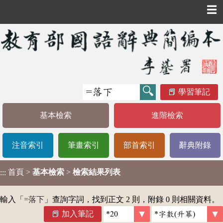
☰
學習筆記
基本檢索
進階檢索
注音索引
筆畫索引
部首索引
辭典附錄
首頁
>
基本檢索
>
檢索結果列表
:::
輸入「
=落下
」查詢字詞，找到正文 2 則，附錄 0 則相關資料。
加入筆記