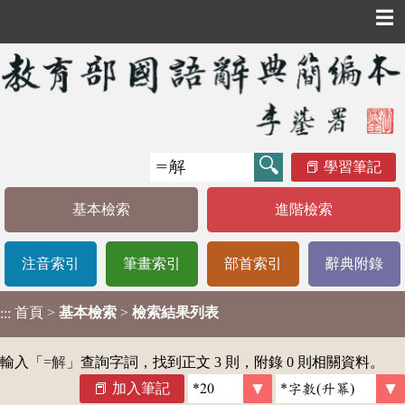
☰
學習筆記
基本檢索
進階檢索
注音索引
筆畫索引
部首索引
辭典附錄
首頁
>
基本檢索
>
檢索結果列表
:::
輸入「
=解
」查詢字詞，找到正文 3 則，附錄 0 則相關資料。
加入筆記