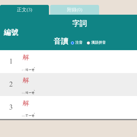
正文(3)
附錄(0)
字詞
編號
音讀
注音
漢語拼音
解
1
ˇ
ㄐㄧㄝ
解
2
ˋ
ㄐㄧㄝ
解
3
ˋ
ㄒㄧㄝ