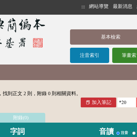
網站導覽
最新消息
:::
基本檢索
注音索引
筆畫索
找到正文 2 則，附錄 0 則相關資料。
加入筆記
附錄(0)
字詞
音讀
注音