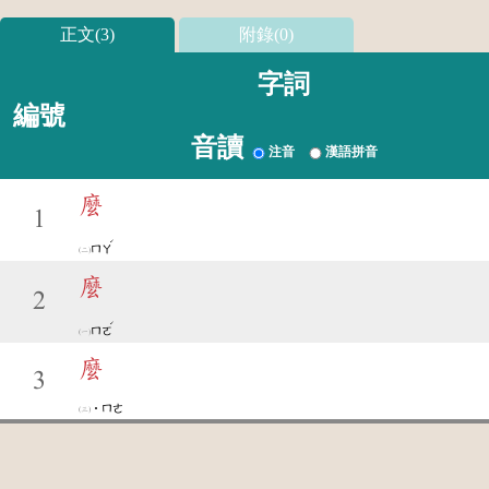
正文(3)
附錄(0)
字詞
編號
音讀
注音
漢語拼音
麼
1
ˊ
ㄇㄚ
麼
2
ˊ
ㄇㄛ
麼
3
˙ㄇㄜ