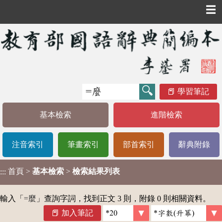
☰
學習筆記
基本檢索
進階檢索
注音索引
筆畫索引
部首索引
辭典附錄
首頁
>
基本檢索
>
檢索結果列表
:::
輸入「
=麼
」查詢字詞，找到正文 3 則，附錄 0 則相關資料。
加入筆記