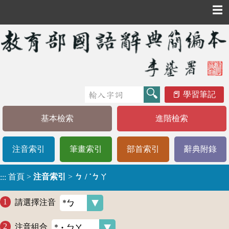
☰
學習筆記
基本檢索
進階檢索
注音索引
筆畫索引
部首索引
辭典附錄
首頁
>
注音索引
>
ㄅ / ˙ㄅㄚ
:::
請選擇注音
注音組合