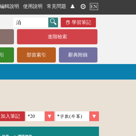
⚙️
編輯說明
使用說明
常見問題
👤
EN
學習筆記
進階檢索
引
部首索引
辭典附錄
加入筆記