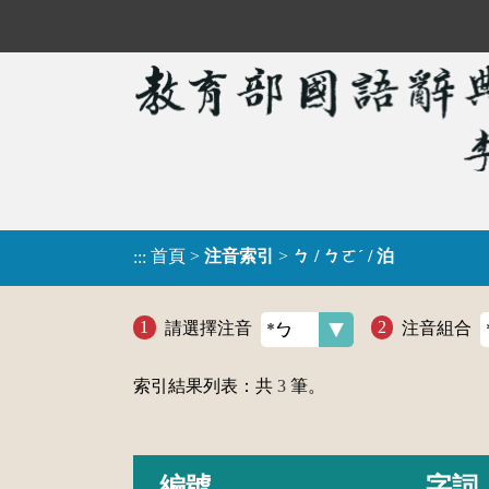
首頁
>
注音索引
>
ㄅ / ㄅㄛˊ / 泊
:::
請選擇注音
注音組合
索引結果列表：共
3
筆。
編號
字詞