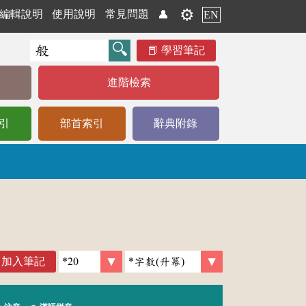
⚙️
編輯說明
使用說明
常見問題
👤
EN
學習筆記
進階檢索
引
部首索引
辭典附錄
加入筆記