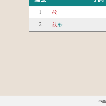
1
般
2
般
若
中華