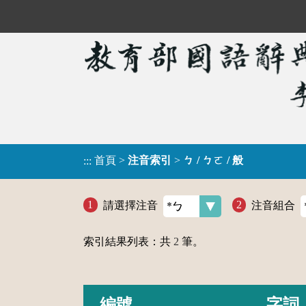
首頁
>
注音索引
>
ㄅ / ㄅㄛ / 般
:::
請選擇注音
注音組合
索引結果列表：共
2
筆。
編號
字詞