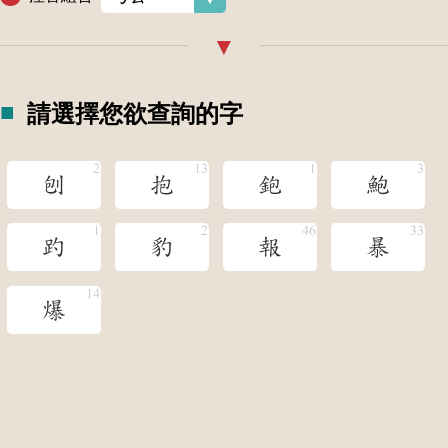
請選擇您欲查詢的字
刨
抱
鉋
鮑
趵
豹
報
暴
爆