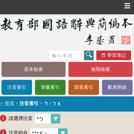
☰
學習筆記
基本檢索
進階檢索
注音索引
筆畫索引
部首索引
辭典附錄
首頁
>
注音索引
>
ㄅ / ㄅㄠˋ
:::
請選擇注音
注音組合