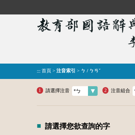
首頁
>
注音索引
>
ㄅ / ㄅㄢˇ
:::
請選擇注音
注音組合
請選擇您欲查詢的字