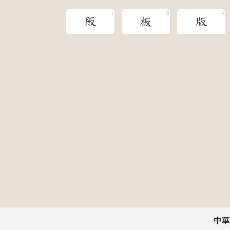
阪
板
版
中華