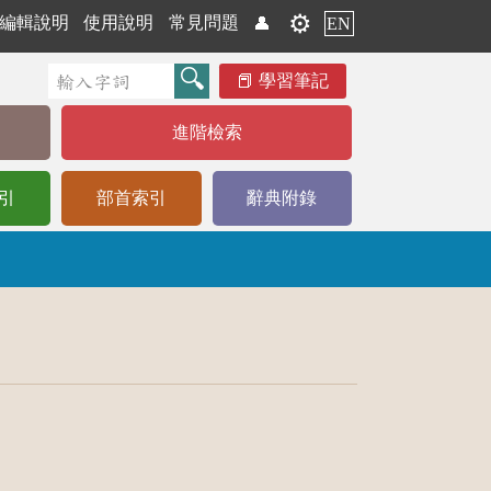
⚙️
編輯說明
使用說明
常見問題
👤
EN
學習筆記
進階檢索
引
部首索引
辭典附錄