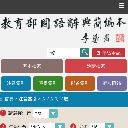
☰
學習筆記
基本檢索
進階檢索
注音索引
筆畫索引
部首索引
辭典附錄
首頁
>
注音索引
>
ㄆ / ㄆㄟˋ / 帔
:::
請選擇注音
注音組合
字詞