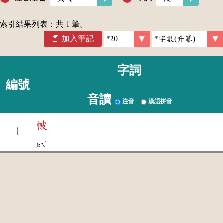
索引結果列表：共
1
筆。
加入筆記
字詞
編號
音讀
注音
漢語拼音
帔
1
ˋ
ㄆㄟ