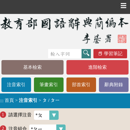
☰
學習筆記
基本檢索
進階檢索
注音索引
筆畫索引
部首索引
辭典附錄
首頁
>
注音索引
>
ㄆ / ㄆㄧ
:::
請選擇注音
注音組合