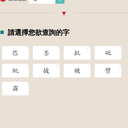
請選擇您欲查詢的字
匹
丕
批
砒
紕
披
被
劈
霹