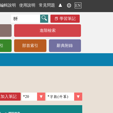
⚙️
編輯說明
使用說明
常見問題
👤
EN
學習筆記
進階檢索
引
部首索引
辭典附錄
加入筆記