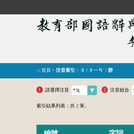
首頁
>
注音索引
>
ㄆ / ㄆㄧㄢˊ / 胼
:::
請選擇注音
注音組合
索引結果列表：共
2
筆。
編號
字詞