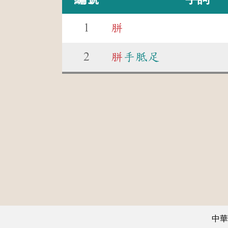
1
胼
2
胼
手胝足
中華