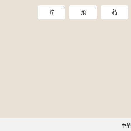
貧
頻
蘋
中華