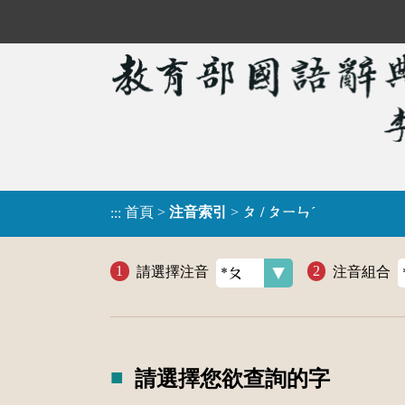
首頁
>
注音索引
>
ㄆ / ㄆㄧㄣˊ
:::
請選擇注音
注音組合
請選擇您欲查詢的字