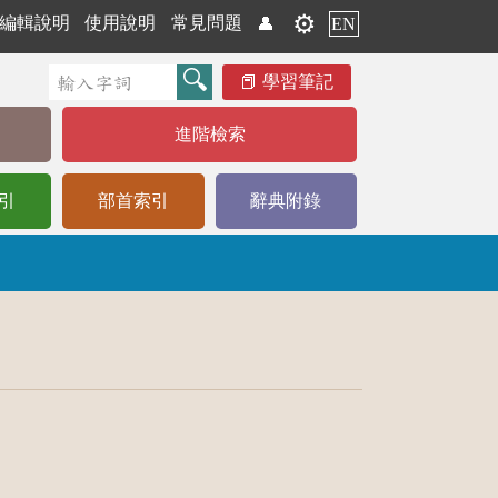
⚙️
編輯說明
使用說明
常見問題
👤
EN
學習筆記
進階檢索
引
部首索引
辭典附錄