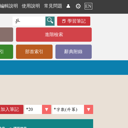
⚙️
編輯說明
使用說明
常見問題
👤
EN
學習筆記
進階檢索
引
部首索引
辭典附錄
加入筆記