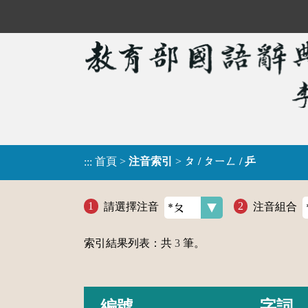
首頁
>
注音索引
>
ㄆ / ㄆㄧㄥ / 乒
:::
請選擇注音
注音組合
索引結果列表：共
3
筆。
編號
字詞