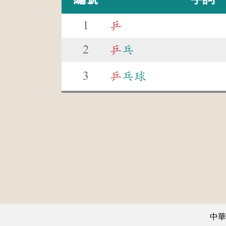
1
乒
2
乒
乓
3
乒
乓球
中華