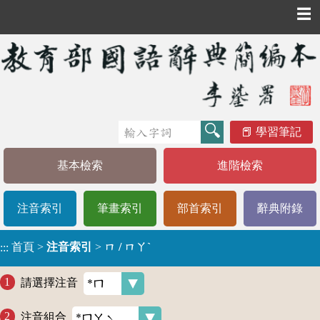
☰
學習筆記
基本檢索
進階檢索
注音索引
筆畫索引
部首索引
辭典附錄
首頁
>
注音索引
>
ㄇ / ㄇㄚˋ
:::
請選擇注音
注音組合