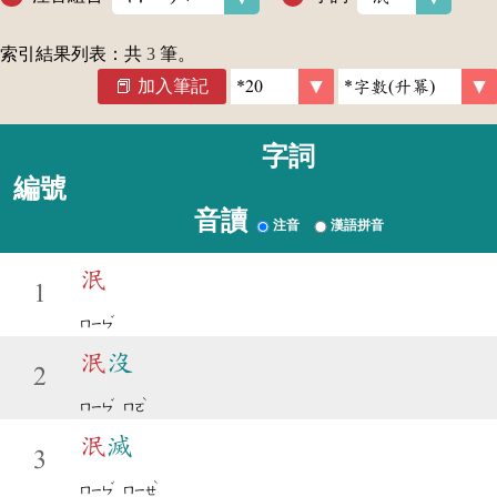
索引結果列表：共
3
筆。
加入筆記
字詞
編號
音讀
注音
漢語拼音
泯
1
ˇ
ㄇㄧㄣ
泯
沒
2
ˇ
ˋ
ㄇㄧㄣ
ㄇㄛ
泯
滅
3
ˇ
ˋ
ㄇㄧㄣ
ㄇㄧㄝ