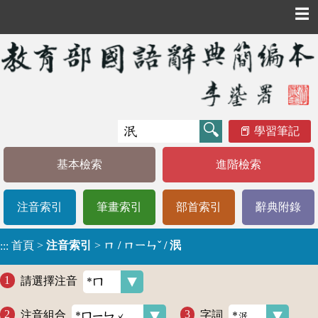
☰
學習筆記
基本檢索
進階檢索
注音索引
筆畫索引
部首索引
辭典附錄
首頁
>
注音索引
>
ㄇ / ㄇㄧㄣˇ / 泯
:::
請選擇注音
注音組合
字詞