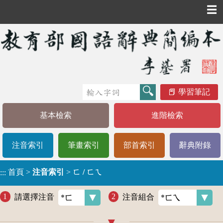
☰
學習筆記
基本檢索
進階檢索
注音索引
筆畫索引
部首索引
辭典附錄
首頁
>
注音索引
>
ㄈ / ㄈㄟ
:::
請選擇注音
注音組合