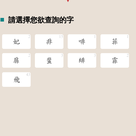
請選擇您欲查詢的字
妃
非
啡
菲
扉
蜚
緋
霏
飛